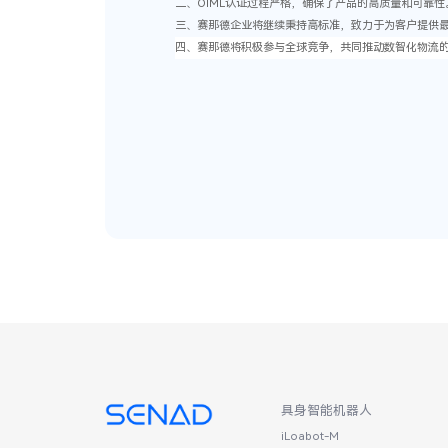
二、
OIML认证过程严格，确保了产品的高质量和可靠性
三、
赛那德企业将继续秉持高标准，致力于为客户提供
四、赛那德将积极参与全球竞争，共同推动数智化物流
具身智能机器人
iLoabot-M