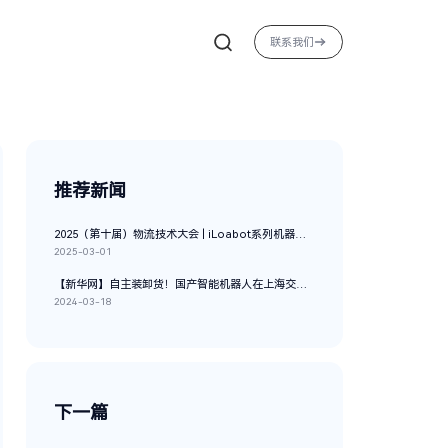
联系我们
推荐新闻
2025（第十届）物流技术大会 | iLoabot系列机器人获创新案例奖，具身智能重构物流新质生产力
2025-03-01
【新华网】自主装卸货！国产智能机器人在上海交付使用
2024-03-18
下一篇